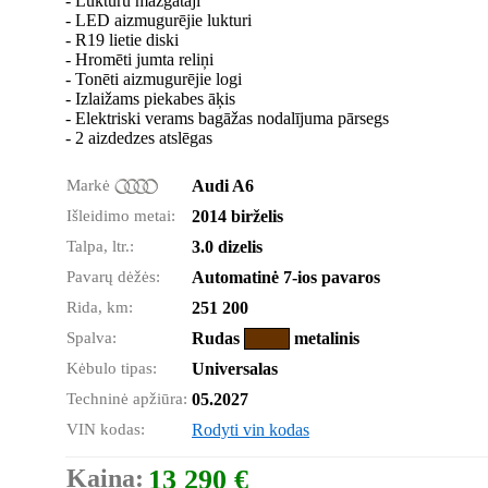
- Lukturu mazgātāji
- LED aizmugurējie lukturi
- R19 lietie diski
- Hromēti jumta reliņi
- Tonēti aizmugurējie logi
- Izlaižams piekabes āķis
- Elektriski verams bagāžas nodalījuma pārsegs
- 2 aizdedzes atslēgas
Markė
Audi A6
Išleidimo metai:
2014 birželis
Talpa, ltr.:
3.0 dizelis
Pavarų dėžės:
Automatinė 7-ios pavaros
Rida, km:
251 200
Spalva:
Rudas
metalinis
Kėbulo tipas:
Universalas
Techninė apžiūra:
05.2027
VIN kodas:
Rodyti vin kodas
Kaina:
13 290 €