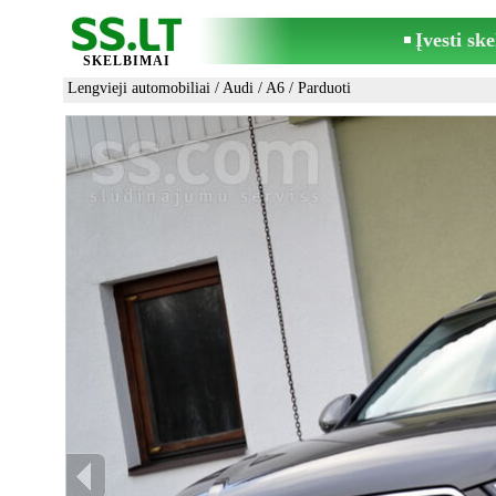
Įvesti sk
SKELBIMAI
Lengvieji automobiliai
/
Audi
/
A6
/ Parduoti