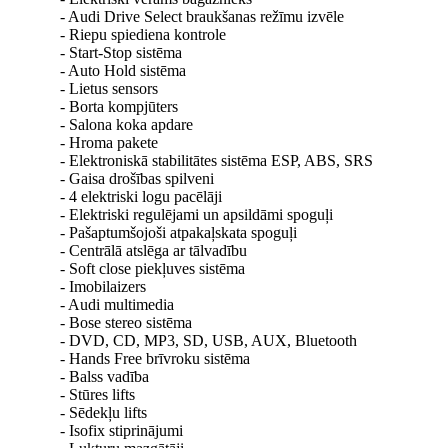
- Audi Drive Select braukšanas režīmu izvēle
- Riepu spiediena kontrole
- Start-Stop sistēma
- Auto Hold sistēma
- Lietus sensors
- Borta kompjūters
- Salona koka apdare
- Hroma pakete
- Elektroniskā stabilitātes sistēma ESP, ABS, SRS
- Gaisa drošības spilveni
- 4 elektriski logu pacēlāji
- Elektriski regulējami un apsildāmi spoguļi
- Pašaptumšojoši atpakaļskata spoguļi
- Centrālā atslēga ar tālvadību
- Soft close piekļuves sistēma
- Imobilaizers
- Audi multimedia
- Bose stereo sistēma
- DVD, CD, MP3, SD, USB, AUX, Bluetooth
- Hands Free brīvroku sistēma
- Balss vadība
- Stūres lifts
- Sēdekļu lifts
- Isofix stiprinājumi