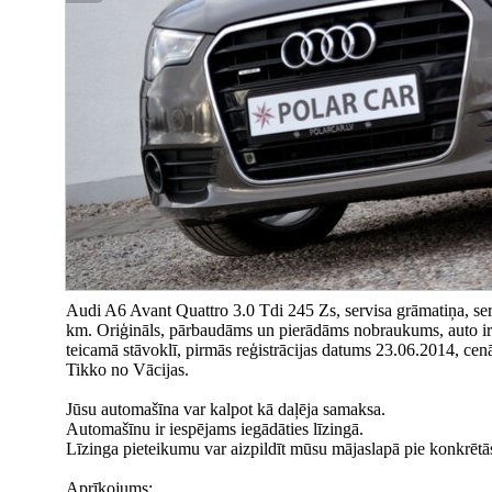
Audi A6 Avant Quattro 3.0 Tdi 245 Zs, servisa grāmatiņa, se
km. Oriģināls, pārbaudāms un pierādāms nobraukums, auto ir t
teicamā stāvoklī, pirmās reģistrācijas datums 23.06.2014, cenā
Tikko no Vācijas.
Jūsu automašīna var kalpot kā daļēja samaksa.
Automašīnu ir iespējams iegādāties līzingā.
Līzinga pieteikumu var aizpildīt mūsu mājaslapā pie konkrētā
Aprīkojums: