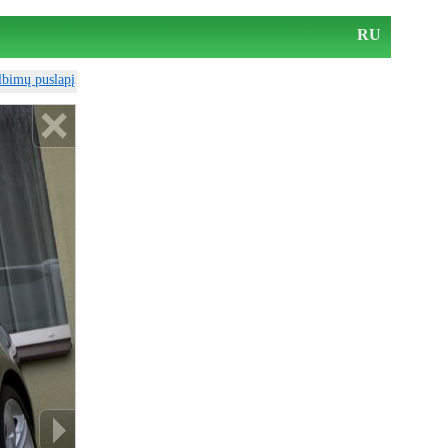
RU
elbimų puslapį