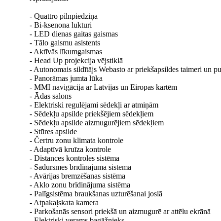
- Quattro pilnpiedziņa
- Bi-ksenona lukturi
- LED dienas gaitas gaismas
- Tālo gaismu asistents
- Aktīvās līkumgaismas
- Head Up projekcija vējstiklā
- Autonomais sildītājs Webasto ar priekšapsildes taimeri un pu
- Panorāmas jumta lūka
- MMI navigācija ar Latvijas un Eiropas kartēm
- Ādas salons
- Elektriski regulējami sēdekļi ar atmiņām
- Sēdekļu apsilde priekšējiem sēdekļiem
- Sēdekļu apsilde aizmugurējiem sēdekļiem
- Stūres apsilde
- Čertru zonu klimata kontrole
- Adaptīvā kruīza kontrole
- Distances kontroles sistēma
- Sadursmes brīdinājuma sistēma
- Avārijas bremzēšanas sistēma
- Aklo zonu brīdinājuma sistēma
- Palīgsistēma braukšanas uzturēšanai joslā
- Atpakaļskata kamera
- Parkošanās sensori priekšā un aizmugurē ar attēlu ekrānā
- Elektriski verams bagāžnieks