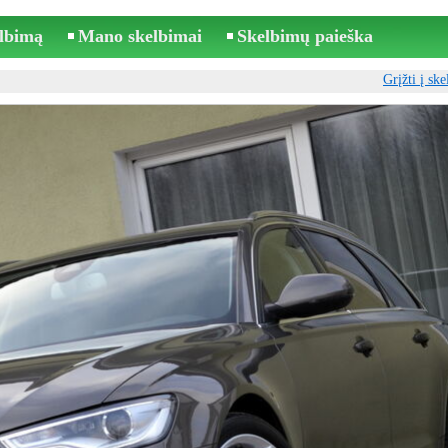
elbimą
Mano skelbimai
Skelbimų paieška
Grįžti į sk