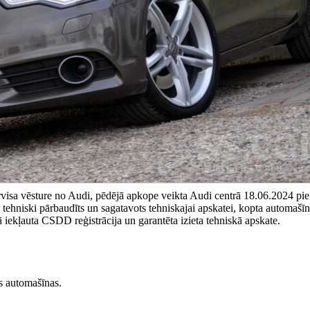
rvisa vēsture no Audi, pēdējā apkope veikta Audi centrā 18.06.2024 pi
ehniski pārbaudīts un sagatavots tehniskajai apskatei, kopta automašīn
 iekļauta CSDD reģistrācija un garantēta izieta tehniskā apskate.
s automašīnas.