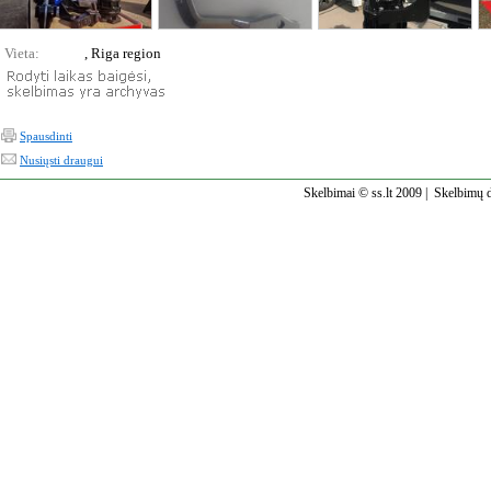
Vieta:
, Riga region
Spausdinti
Nusiųsti draugui
Skelbimai © ss.lt 2009 |
Skelbimų d