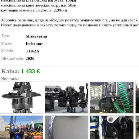
максимальная статическая нагрузка: 100кн
максимальная кинетическая нагрузка: 50кн
крутящий момент при 25мпа: 2200нм
Хорошее решение, когда необходим ротатор мощнее чем 6 т. , но не для сверх
Имеет подключение к захвату только снизу, то позволяет иметь усиленный рот
Tipas:
Miškavežiai
Markė:
Indexator
Modelis:
T10-2A
Išleidimo metai:
2026
Kaina:
1 433 €
Nuotrauka: