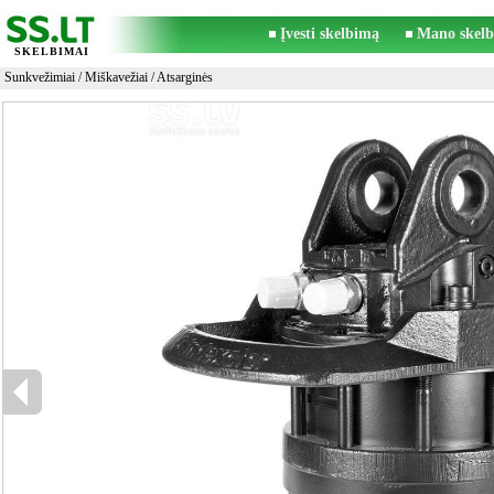
Įvesti skelbimą
Mano skelb
SKELBIMAI
Sunkvežimiai
/
Miškavežiai
/ Atsarginės