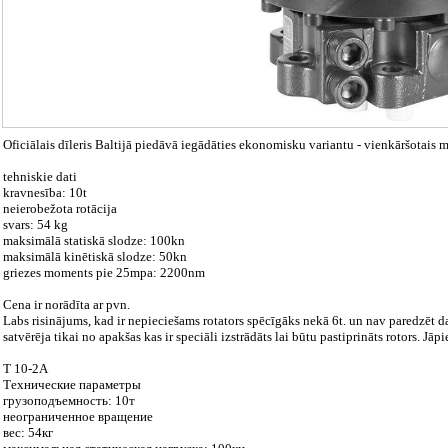
Oficiālais dīleris Baltijā piedāvā iegādāties ekonomisku variantu - vienkāršotais
tehniskie dati
kravnesība: 10t
neierobežota rotācija
svars: 54 kg
maksimālā statiskā slodze: 100kn
maksimālā kinētiskā slodze: 50kn
griezes moments pie 25mpa: 2200nm
Cena ir norādīta ar pvn.
Labs risinājums, kad ir nepieciešams rotators spēcīgāks nekā 6t. un nav paredzēt d
satvērēja tikai no apakšas kas ir speciāli izstrādāts lai būtu pastiprināts rotors. J
T 10-2A
Технические параметры
грузоподъемность: 10т
неограниченное вращение
вес: 54кг