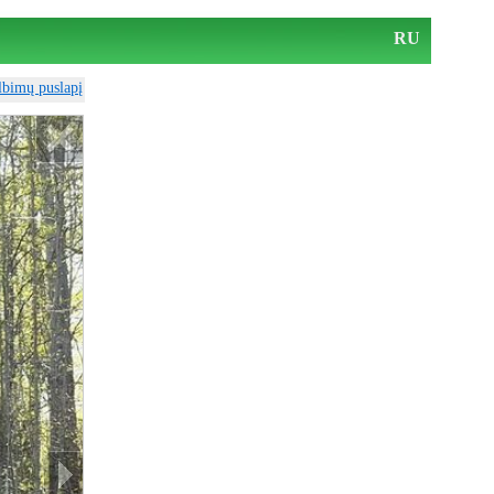
RU
elbimų puslapį