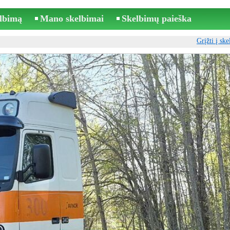
elbimą
Mano skelbimai
Skelbimų paieška
Grįžti į sk