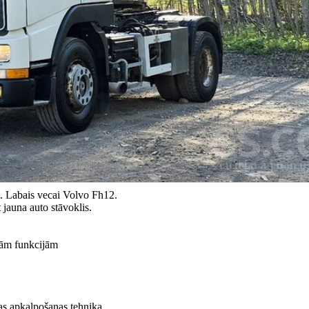
rs. Labais vecai Volvo Fh12.
jauna auto stāvoklis.
mām funkcijām
ijas apkalpošanas tehnika.