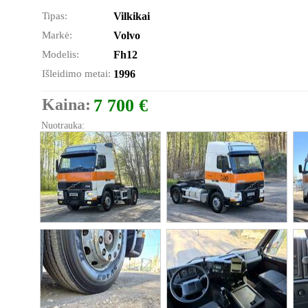
Tipas:
Vilkikai
Markė:
Volvo
Modelis:
Fh12
Išleidimo metai:
1996
Kaina:
7 700 €
Nuotrauka: