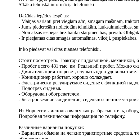
Sīkāka tehniskā informācija telefoniski
Dažādas iegādes iespējas:
- Maiņas varianti pret vieglām a/m, smagām mašīnām, traktorte
- Jums piederošām nolietotām tehnikām, lauksaimniecības, sm
- Nomaksas iespējas bez banku starpniecības, privāti. Obligā
- Ir pieejamas citas smagās automašīnas, vilcēji, puspiekabes, va
Ir ko piedāvāt vai citas nianses telefoniski.
Стоит посмотреть. Трактор с гидравликой, механикой, 
- Пробег всего 481 тыс. км. Реальный пробег. Можно ск
- Двигатель приятно ревет, слушать одно удовольствие.
- Кондиционер работает, хорошо охлаждает.
- Электрически регулируемое сиденье с функцией наду
- Подогрев сиденья.
- Оборудован обогревателем.
- Быстросъемное соединение, седельно-сцепное устрой
Из Норвегии - использовался как разбрасыватель, обор
Подробная техническая информация по телефону.
Различные варианты покупки:
- Варианты обмена на легкие транспортные средства, т
оборудования.