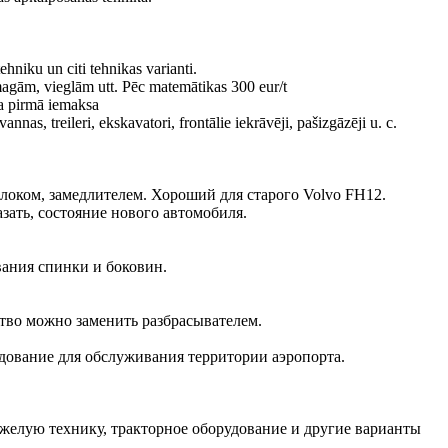
hniku un citi tehnikas varianti.
agām, vieglām utt. Pēc matemātikas 300 eur/t
ta pirmā iemaksa
nnas, treileri, ekskavatori, frontālie iekrāvēji, pašizgāzēji u. c.
блоком, замедлителем. Хороший для старого Volvo FH12.
азать, состояние нового автомобиля.
вания спинки и боковин.
ство можно заменить разбрасывателем.
удование для обслуживания территории аэропорта.
яжелую технику, тракторное оборудование и другие варианты