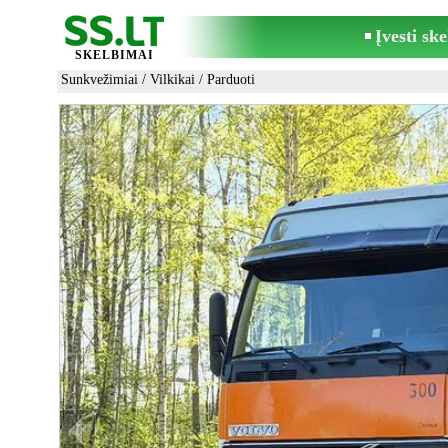
Įvesti sk
SKELBIMAI
Sunkvežimiai
/
Vilkikai
/ Parduoti