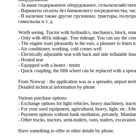
- За ваше подержанное оборудование, сельскохозяйственно
- Варианты оплаты без банковского посредничества, ч
- В наличии также другие грузовики, тракторы, полуп
самосвалы и т. д.
Worth seeing. Tractor with hydraulics, mechanics, block, ret
- Only with 481k mileage. True mileage. You can say the cond
- The engine roars pleasantly to the ears, a pleasure to listen t
- Air conditioner, working, cold comes well
- Electrically adjustable seat with back and side inflatable fun
- Heated seat
- Equipped with a heater - tenim
- Quick coupling, the fifth wheel can be replaced with a spre
From Norway - the application was as a spreader, airport terr
Detailed technical information by phone
Various purchase options:
- Exchange options for light vehicles, heavy machinery, trac
- For your used equipment, agricultural, heavy, light, etc. Aft
- Payment options without bank mediation, privately. Mand
- Other trucks, tractors, semi-trailers, vans, trailers, excavator
Have something to offer or other details by phone.