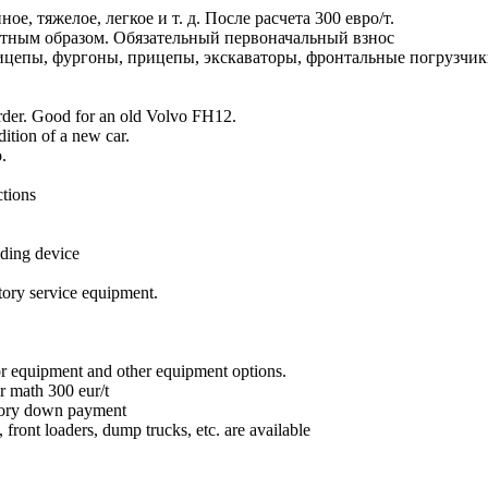
е, тяжелое, легкое и т. д. После расчета 300 евро/т.
астным образом. Обязательный первоначальный взнос
рицепы, фургоны, прицепы, экскаваторы, фронтальные погрузчик
arder. Good for an old Volvo FH12.
ition of a new car.
o.
ctions
ading device
itory service equipment.
tor equipment and other equipment options.
er math 300 eur/t
atory down payment
s, front loaders, dump trucks, etc. are available