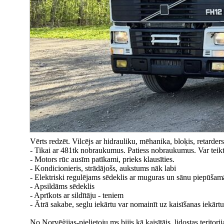
Vērts redzēt. Vilcējs ar hidrauliku, mēhanika, bloķis, retarde
- Tikai ar 481tk nobraukumus. Patiess nobraukumus. Var teikt 
- Motors rūc ausīm patīkami, prieks klausīties.
- Kondicionieris, strādājošs, aukstums nāk labi
- Elektriski regulējams sēdeklis ar muguras un sānu piepūša
- Apsildāms sēdeklis
- Aprīkots ar sildītāju - teniem
- Ātrā sakabe, seglu iekārtu var nomainīt uz kaisīšanas iekārtu
No Norvēģijas-pielietoju ms bijis kā kaisītājs, lidostas teritor