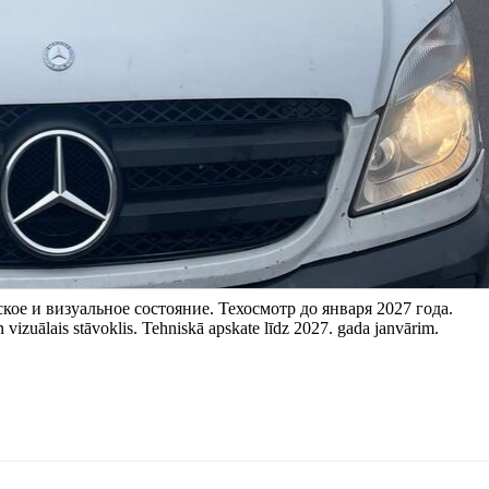
кое и визуальное состояние. Техосмотр до января 2027 года.
vizuālais stāvoklis. Tehniskā apskate līdz 2027. gada janvārim.