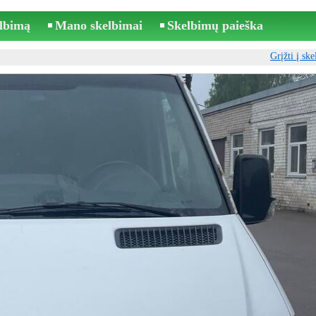
elbimą
Mano skelbimai
Skelbimų paieška
Grįžti į sk