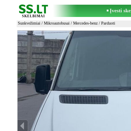
Įvesti sk
SKELBIMAI
Sunkvežimiai
/
Mikroautobusai
/
Mercedes-benz
/ Parduoti