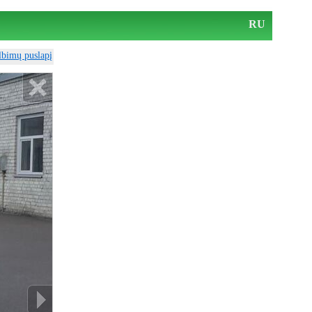
RU
elbimų puslapį