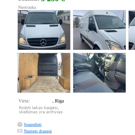
Nuotrauka:
Vieta:
, Riga
Spausdinti
Nusiųsti draugui