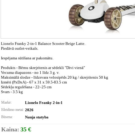
Lionelo Franky 2-in-1 Balance Scooter Beige Latte.
Piedāvā outlet-veikals.
Iespējama sūtīšana ar pakomātu.
Produkts - Bērnu skrejritenis ar sēdekli "Divi vienā"
Vecuma diapazons - no 1 līdz 3 g. v.
Maksimālā slodze - līdzsvara velosipēds 20 kg / skrejritenis 50 kg
Izmēri (PxDxA) - 67 x 31 x 59.5-83.5 cm
Sēdekļa regulēšana - 22–25 cm
Svars - 3.5 kg
Markė:
Lionelo Franky 2-in-1
Išleidimo metai:
2026
Būsena:
Nauja statyba
Kaina:
35 €