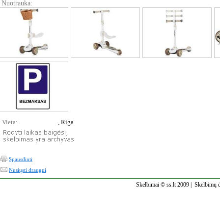
Nuotrauka:
Vieta:
, Riga
Spausdinti
Nusiųsti draugui
Skelbimai © ss.lt 2009 |
Skelbimų d