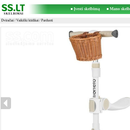
Įvesti skelbimą
Mano skelb
SKELBIMAI
Dviračiai
/
Vaikiški kūdikai
/ Parduoti