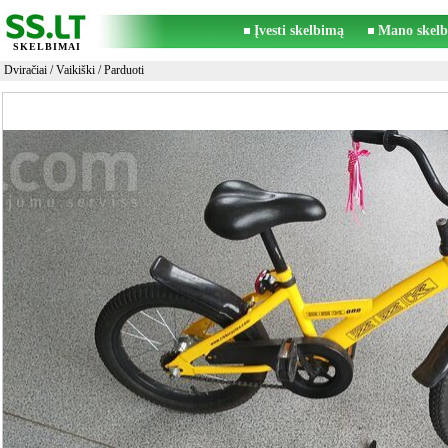
Įvesti skelbimą
Mano skelb
SKELBIMAI
Dviračiai
/
Vaikiški
/ Parduoti