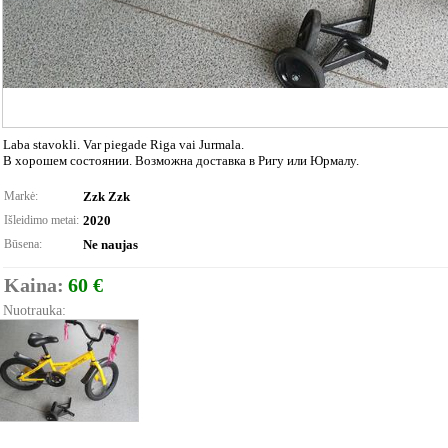
Laba stavokli. Var piegade Riga vai Jurmala.
В хорошем состоянии. Возможна доставка в Ригу или Юрмалу.
Markė:
Zzk Zzk
Išleidimo metai:
2020
Būsena:
Ne naujas
Kaina:
60 €
Nuotrauka: