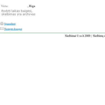
Vieta:
, Riga
Spausdinti
Nusiųsti draugui
Skelbimai © ss.lt 2009 |
Skelbimų d