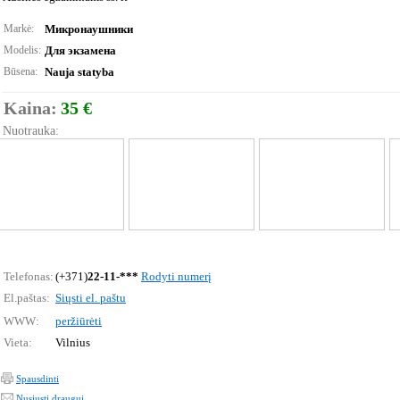
Markė:
Микронаушники
Modelis:
Для экзамена
Būsena:
Nauja statyba
Kaina:
35 €
Nuotrauka:
Telefonas:
(+371)
22-11-***
Rodyti numerį
El.paštas:
Siųsti el. paštu
WWW:
peržiūrėti
Vieta:
Vilnius
Spausdinti
Nusiųsti draugui