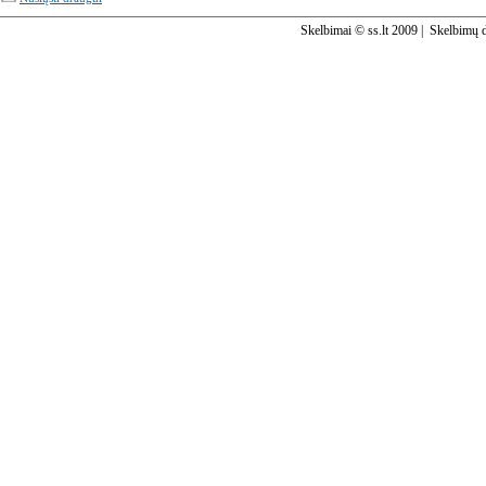
Skelbimai © ss.lt 2009 |
Skelbimų d