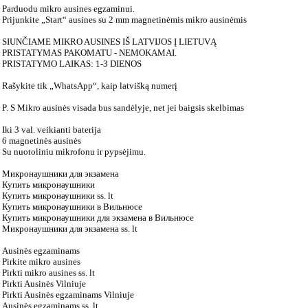
Parduodu mikro ausines egzaminui.
Prijunkite „Start“ ausines su 2 mm magnetinėmis mikro ausinėmis
SIUNČIAME MIKRO AUSINES IŠ LATVIJOS Į LIETUVĄ
PRISTATYMAS PAKOMATU - NEMOKAMAI.
PRISTATYMO LAIKAS: 1-3 DIENOS
Rašykite tik „WhatsApp“, kaip latvišką numerį
P. S Mikro ausinės visada bus sandėlyje, net jei baigsis skelbimas
Iki 3 val. veikianti baterija
6 magnetinės ausinės
Su nuotoliniu mikrofonu ir pypsėjimu.
Микронаушники для экзамена
Купить микронаушники
Купить микронаушники ss. lt
Купить микронаушники в Вильнюсе
Купить микронаушники для экзамена в Вильнюсе
Микронаушники для экзамена ss. lt
Ausinės egzaminams
Pirkite mikro ausines
Pirkti mikro ausines ss. lt
Pirkti Ausinės Vilniuje
Pirkti Ausinės egzaminams Vilniuje
Ausinės egzaminams ss. lt