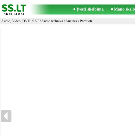
Įvesti skelbimą
Mano skelb
SKELBIMAI
Audio, Video, DVD, SAT
/
Audio technika
/
Ausinės
/ Parduoti