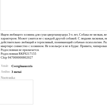
Ищем любящего хозяина для суки цвергшнауцера 3-х лет, Собака не мелкая, вес
характером. Может ужится не с каждой другой собакой. С людьми ласковая, 
действительно любящий и терпеливый, понимающий собачью психологию. Раз
квартире совместно с хозяином. Не в вольере и не в будке. Привита, чипирован
Родословная не прилагается.
Родословная RKF9217155
Chip 947000000802027
Veislė:
Cvergšnauceris
Amžius:
3 metai
Nuotrauka: