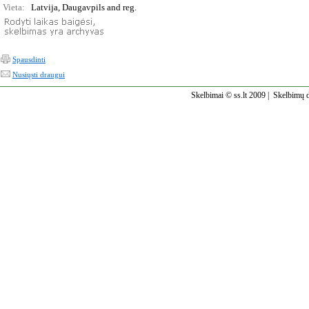
Vieta:
Latvija, Daugavpils and reg.
Spausdinti
Nusiųsti draugui
Skelbimai © ss.lt 2009 |
Skelbimų d