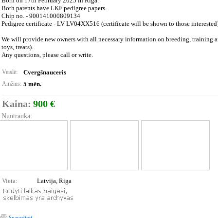
Born on 17th February 2025 in Riga.
Both parents have LKF pedigree papers.
Chip no. - 900141000809134
Pedigree certificate - LV LV04XX516 (certificate will be shown to those interested)
We will provide new owners with all necessary information on breeding, training a
toys, treats).
Any questions, please call or write.
Veislė:
Cvergšnauceris
Amžius:
5 mėn.
Kaina:
900 €
Nuotrauka:
Vieta:
Latvija, Riga
Spausdinti