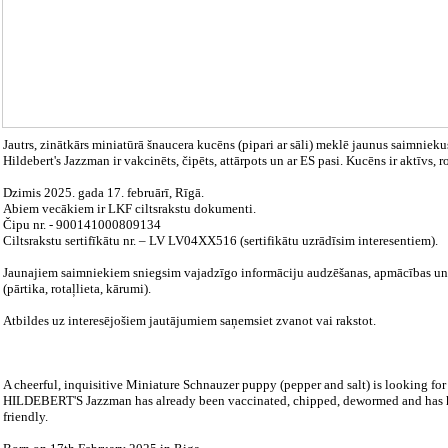
Jautrs, zinātkārs miniatūrā šnaucera kucēns (pipari ar sāli) meklē jaunus saimnieku
Hildebert's Jazzman ir vakcinēts, čipēts, attārpots un ar ES pasi. Kucēns ir aktīvs, r
Dzimis 2025. gada 17. februārī, Rīgā.
Abiem vecākiem ir LKF ciltsrakstu dokumenti.
Čipu nr. - 900141000809134
Ciltsrakstu sertifīkātu nr. – LV LV04XX516 (sertifikātu uzrādīsim interesentiem).
Jaunajiem saimniekiem sniegsim vajadzīgo informāciju audzēšanas, apmācības un 
(pārtika, rotaļlieta, kārumi).
Atbildes uz interesējošiem jautājumiem saņemsiet zvanot vai rakstot.
A cheerful, inquisitive Miniature Schnauzer puppy (pepper and salt) is looking for
HILDEBERT'S Jazzman has already been vaccinated, chipped, dewormed and has his
friendly.