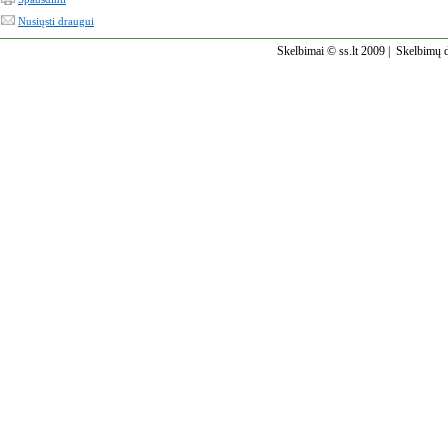
Nusiųsti draugui
Skelbimai © ss.lt 2009 |
Skelbimų d