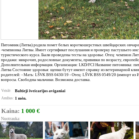
Питомник (Литва) родила помет белых короткошерстных швейцарских овчарок. 
-чемпионка Литвы. Имеет сертификат послушания и проверку пастушьего инс
туристического курса. Были проведены тесты на здоровье. Отец: чемпион Ли
продажи: микрочип, родословные документы, прививки по возрасту, европейс
Дополнительная информация. Организация: LKD/FCI Название питомника: пит
Литва Состояние здоровья: щенки бутут имеют справку из ветеринарной клин
родителей: - Мать: LŠVK BSS 0430/19 - Отец: LŠVK BSS 0549/20 (импорт из И
вопросы. Свободны мальчики. Возможна доставка.
Veislė:
Baltieji šveicarijos aviganiai
Amžius:
1 mėn.
Kaina:
1 000 €
Nuotrauka: