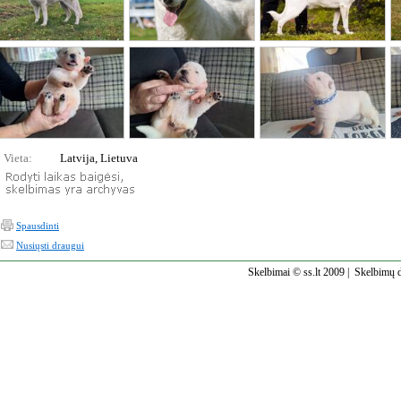
Vieta:
Latvija, Lietuva
Spausdinti
Nusiųsti draugui
Skelbimai © ss.lt 2009 |
Skelbimų d