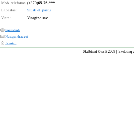
Mob. telefonas:
(+370)
65-76-***
El.paštas:
Siųsti el. paštu
Vieta:
Visagino sav.
Spausdinti
Nusiųsti draugui
Priminti
Skelbimai © ss.lt 2009 |
Skelbimų d