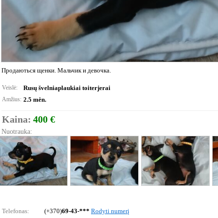
Продаються щенки. Мальчик и девочка.
Veislė:
Rusų švelniaplaukiai toiterjerai
Amžius:
2.5 mėn.
Kaina:
400 €
Nuotrauka:
Telefonas:
(+370)
69-43-***
Rodyti numerį