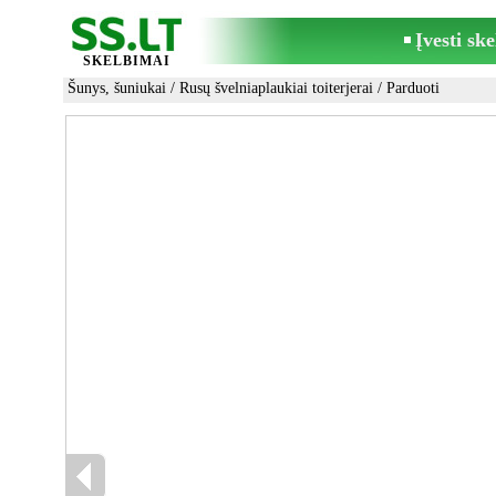
Įvesti sk
SKELBIMAI
Šunys, šuniukai
/
Rusų švelniaplaukiai toiterjerai
/ Parduoti