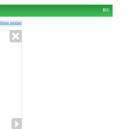
RU
elbimų puslapį