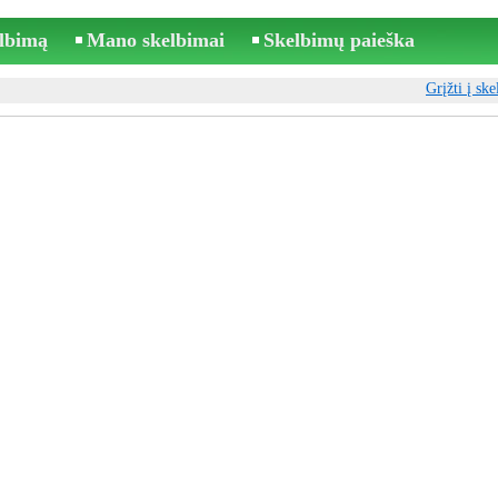
elbimą
Mano skelbimai
Skelbimų paieška
Grįžti į sk