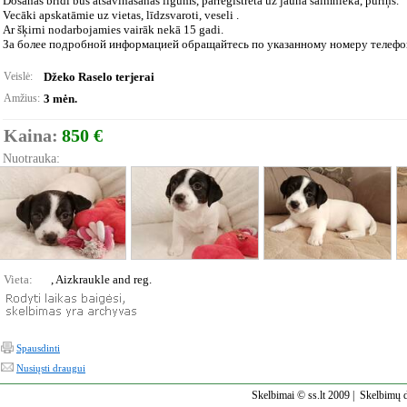
Došanās brīdī būs atsavināšanas līgums, pārreģistrēta uz jauna saimnieka, puriņš.
Vecāki apskatāmie uz vietas, līdzsvaroti, veseli .
Ar šķirni nodarbojamies vairāk nekā 15 gadi.
За более подробной информацией обращайтесь по указанному номеру телефо
Veislė:
Džeko Raselo terjerai
Amžius:
3 mėn.
Kaina:
850 €
Nuotrauka:
Vieta:
, Aizkraukle and reg.
Spausdinti
Nusiųsti draugui
Skelbimai © ss.lt 2009 |
Skelbimų d