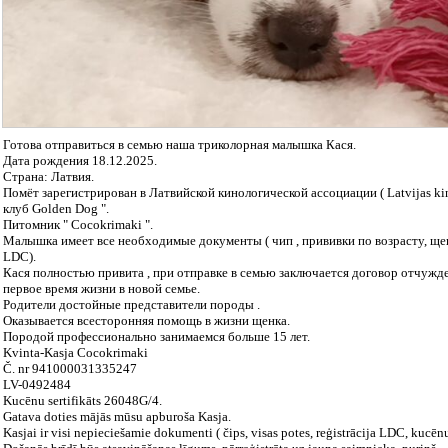
Готова отправиться в семью наша триколорная малышка Кася.
Дата рождения 18.12.2025.
Страна: Латвия.
Помёт зарегистрирован в Латвийской кинологической ассоциации ( Latvijas kin
клуб Golden Dog ".
Питомник " Cocokrimaki ".
Малышка имеет все необходимые документы ( чип , прививки по возрасту, ще
LDC).
Кася полностью привита , при отправке в семью заключается договор отчужд
первое время жизни в новой семье.
Родители достойные представители породы .
Оказывается всесторонняя помощь в жизни щенка.
Породой профессионально занимаемся больше 15 лет.
Kvinta-Kasja Cocokrimaki
Č. nr 941000031335247
LV-0492484
Kucēnu sertifikāts 26048G/4.
Gatava doties mājās mūsu apburoša Kasja.
Kasjai ir visi nepieciešamie dokumenti ( čips, visas potes, reģistrācija LDC, kucēnu