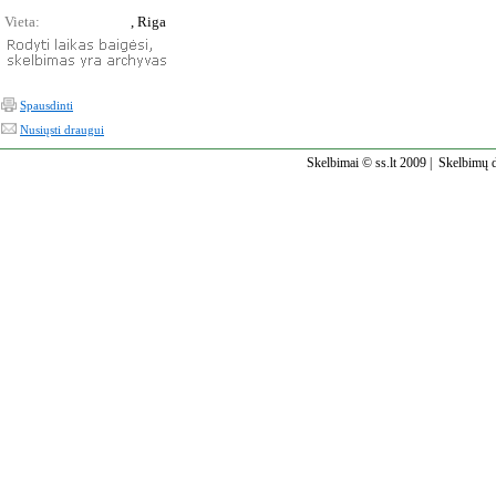
Vieta:
, Riga
Spausdinti
Nusiųsti draugui
Skelbimai © ss.lt 2009 |
Skelbimų d