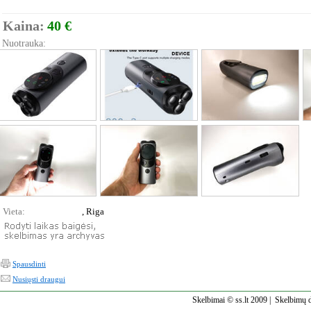
Kaina:
40 €
Nuotrauka:
Vieta:
, Riga
Spausdinti
Nusiųsti draugui
Skelbimai © ss.lt 2009 |
Skelbimų d