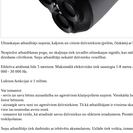
Ultraskaņas atbaidītājs suņiem, kaķiem un citiem dzīvniekiem (pelēm, čūskām) ar l
Nospiežot atbaidīšanas pogu, no skaļruņa tiek izvadīts ultraskaņas signāls, kas r
dzirdams cilvēkiem. Suņu atbaidītājs nekaitē dzīvnieku veselībai.
Efektīva attālumā līdz 5 metriem. Maksimālā efektivitāte tiek sasniegta 1-8 metru a
000 - 30 000 Hz.
Luktura funkcijai ir 1 režīms.
Var izmantot:
- sevis un savu bērnu aizsardzība no agresīviem klaiņojošiem suņiem. Vienkārša lie
lietot bērniem.
- aizsargāt savu suni no agresīviem dzīvniekiem. Tā kā atbaidītājam ir virziena sk
vien tas neatrodas avota zonā.
- izmantot kā veidu, kā atradināt savus dzīvniekus no sliktiem ieradumiem. Piem
trokšņošanas.
Suņu atbaidītājs tiek darbināts ar iebūvētu akumulatoru. Uzlāde tiek veikta, izmant