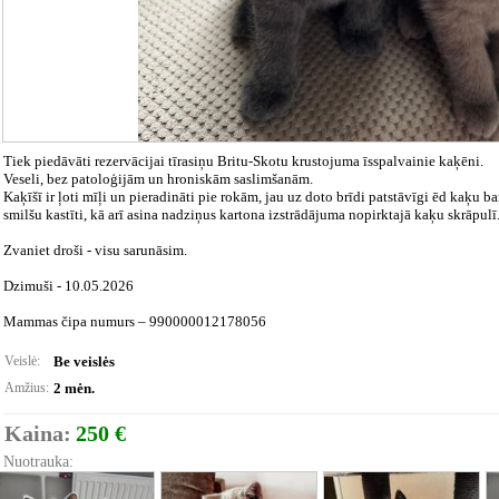
Tiek piedāvāti rezervācijai tīrasiņu Britu-Skotu krustojuma īsspalvainie kaķēni.
Veseli, bez patoloģijām un hroniskām saslimšanām.
Kaķīšī ir ļoti mīļi un pieradināti pie rokām, jau uz doto brīdi patstāvīgi ēd kaķu ba
smilšu kastīti, kā arī asina nadziņus kartona izstrādājuma nopirktajā kaķu skrāpulī
Zvaniet droši - visu sarunāsim.
Dzimuši - 10.05.2026
Mammas čipa numurs – 990000012178056
Veislė:
Be veislės
Amžius:
2 mėn.
Kaina:
250 €
Nuotrauka: