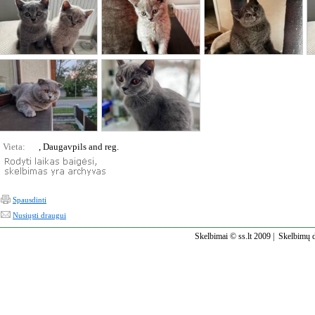
Vieta:
, Daugavpils and reg.
Spausdinti
Nusiųsti draugui
Skelbimai © ss.lt 2009 |
Skelbimų d