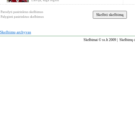
Latvija, Riga region
Parodyti pasirinktus skelbimus
Palyginti pasirinktus skelbimus
Skelbimų archyvas
Skelbimai © ss.lt 2009 |
Skelbimų d