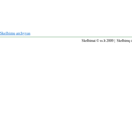
Skelbimų archyvas
Skelbimai © ss.lt 2009 |
Skelbimų d