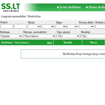
Įvesti skelbimą
Mano skelb
SKELBIMAI
Lengvieji automobiliai
/ Moskvičius
Kaina:
Metai:
Talpa:
Pavarų dėžės:
Kėbulo t
-
-
-
Režimas:
Miestas, savivaldybė:
Tipo spręsti:
Modelis:
Skelbimai - Visa Lietuva
data
Modelis
Metai
Skelbimų šitoje kategorijoje nera