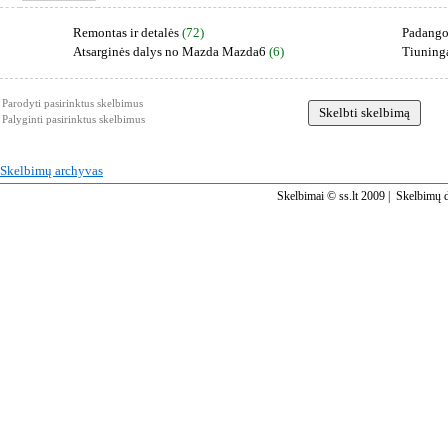
Remontas ir detalės
(72)
Padango
Atsarginės dalys no Mazda Mazda6
(6)
Tiuning
Parodyti pasirinktus skelbimus
Palyginti pasirinktus skelbimus
Skelbimų archyvas
Skelbimai © ss.lt 2009 |
Skelbimų d