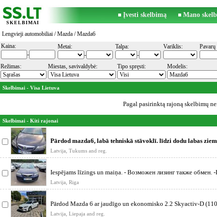
Įvesti skelbimą
Mano skelb
SKELBIMAI
Lengvieji automobiliai
/
Mazda
/ Mazda6
Kaina:
Metai:
Talpa:
Variklis:
Pavarų 
-
-
-
Režimas:
Miestas, savivaldybė:
Tipo spręsti:
Modelis:
Skelbimai - Visa Lietuva
Pagal pasirinktą rajoną skelbimų ner
Skelbimai - Kiti rajonai
Pārdod mazda6, labā tehniskā stāvoklī. līdzi dodu labas ziem
metāla
Latvija, Tukums and reg.
Iespējams līzings un maiņa. - Возможен лизинг также обмен. -
Latvija, Riga
Pārdod Mazda 6 ar jaudīgo un ekonomisko 2.2 Skyactiv-D (110
dīzeļdz
Latvija, Liepaja and reg.