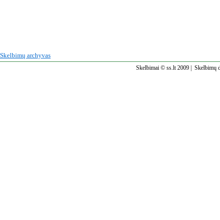
Skelbimų archyvas
Skelbimai © ss.lt 2009 |
Skelbimų d