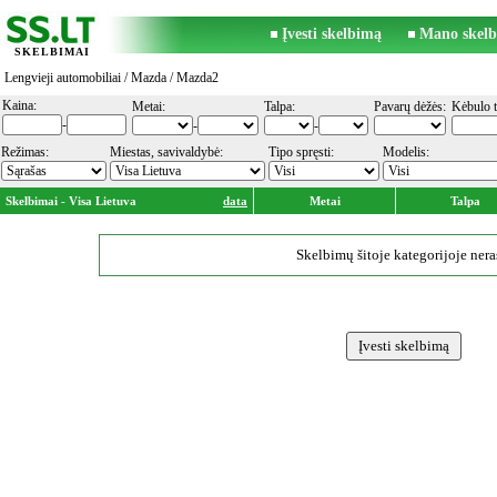
Įvesti skelbimą
Mano skelb
SKELBIMAI
Lengvieji automobiliai
/
Mazda
/ Mazda2
Kaina:
Metai:
Talpa:
Pavarų dėžės:
Kėbulo t
-
-
-
Režimas:
Miestas, savivaldybė:
Tipo spręsti:
Modelis:
Skelbimai - Visa Lietuva
data
Metai
Talpa
Skelbimų šitoje kategorijoje nera