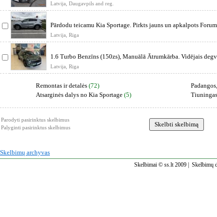
комплект зап
Latvija, Daugavpils and reg.
Pārdodu teicamu Kia Sportage. Pirkts jauns un apkalpots Forum
apkope
Latvija, Riga
1.6 Turbo Benzīns (150zs), Manuālā Ātrumkārba. Vidējais degvi
6,
Latvija, Riga
Remontas ir detalės
(72)
Padangos
Atsarginės dalys no Kia Sportage
(5)
Tiuninga
Parodyti pasirinktus skelbimus
Palyginti pasirinktus skelbimus
Skelbimų archyvas
Skelbimai © ss.lt 2009 |
Skelbimų d