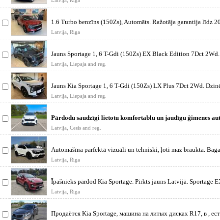
Latvija, Riga
1.6 Turbo benzīns (150Zs), Automāts. Ražotāja garantija līdz 
vai 15
Latvija, Riga
Jauns Sportage 1, 6 T-Gdi (150Zs) EX Black Edition 7Dct 2Wd.
automātis
Latvija, Liepaja and reg.
Jauns Kia Sportage 1, 6 T-Gdi (150Zs) LX Plus 7Dct 2Wd. Dzin
automātiskās
Latvija, Liepaja and reg.
Pārdodu saudzīgi lietotu komfortablu un jaudīgu ģimenes aut
Automašīna ar bagā
Latvija, Cesis and reg.
Automašīna parfektā vizuāli un tehniski, ļoti maz braukta. Baga
aprīkojumu
Latvija, Riga
Īpašnieks pārdod Kia Sportage. Pirkts jauns Latvijā. Sportage E
autom
Latvija, Riga
Продаётся Kia Sportage, машина на литых дисках R17, в , ес