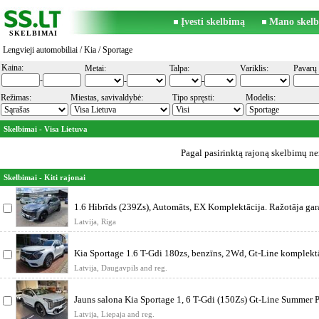
Įvesti skelbimą
Mano skelb
SKELBIMAI
Lengvieji automobiliai
/
Kia
/ Sportage
Kaina:
Metai:
Talpa:
Variklis:
Pavarų 
-
-
-
Režimas:
Miestas, savivaldybė:
Tipo spręsti:
Modelis:
Skelbimai - Visa Lietuva
Pagal pasirinktą rajoną skelbimų ner
Skelbimai - Kiti rajonai
1.6 Hibrīds (239Zs), Automāts, EX Komplektācija. Ražotāja gara
2033.
Latvija, Riga
Kia Sportage 1.6 T-Gdi 180zs, benzīns, 2Wd, Gt-Line komplektā
18
Latvija, Daugavpils and reg.
Jauns salona Kia Sportage 1, 6 T-Gdi (150Zs) Gt-Line Summer 
2Wd. 7 gad
Latvija, Liepaja and reg.