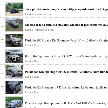
Tiek pārdots uzticams, ērts un ietilpīgs apvidus auto - 2014.
Sportage a
Latvija, Jelgava and reg.
Mašīna ir labā tehniskā stāvoklī. Mašīna ir ļoti ekonomiska, 
Ko
Latvija, Valmiera and reg.
Pārdodu 2018. gada Kia Sportage (Facelift) – 1.6 dīzelis. Oriģi
Latvija, Riga
(Lat:) Kia Sportage Gt-Line 130 kW / 177 ZS, Awd (pilnpiedziņ
gar
Latvija, Riga
Pārdodas Kia Sportage 4x4 2, 0Dīzelis, Automāts. Auto tiko iz
apskate ar
Latvija, Riga
Pārdodu Kia Sportage 1.7 D manuāla ātrumkārba Auto izcilā te
stāvoklī, te
Latvija, Riga
Pirkts Latvijā, Kia Sportage 2.0 Dīzels Awd 100 kW Automāts, I
tehniskā