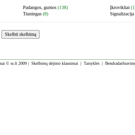
Padangos, gumos
(138)
Įkrovikliai
(1
Tiuningas
(8)
Signalizacija
mai © ss.lt 2009 |
Skelbimų dėjimo klausimai
|
Taisyklės
|
Bendradarbiavim