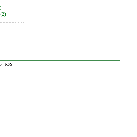
)
(2)
o
|
RSS