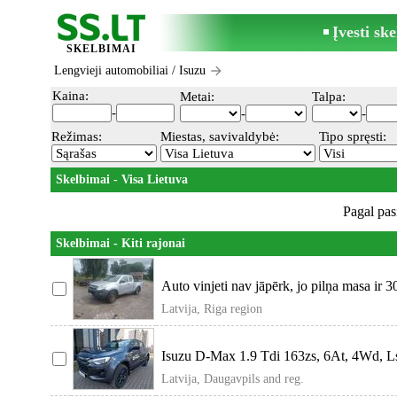
Įvesti sk
SKELBIMAI
Lengvieji automobiliai
/ Isuzu
Kaina:
Metai:
Talpa:
-
-
-
Režimas:
Miestas, savivaldybė:
Tipo spręsti:
Skelbimai - Visa Lietuva
Pagal pas
Skelbimai - Kiti rajonai
Auto vinjeti nav jāpērk, jo pilņa masa ir 3
Latvija, Riga region
Isuzu D-Max 1.9 Tdi 163zs, 6At, 4Wd, Lse
Latvija, Daugavpils and reg.