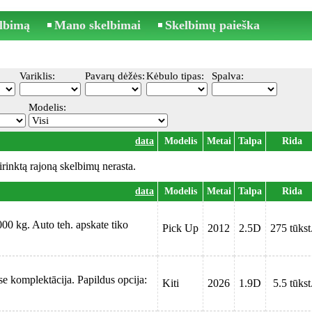
elbimą
Mano skelbimai
Skelbimų paieška
Variklis:
Pavarų dėžės:
Kėbulo tipas:
Spalva:
Modelis:
data
Modelis
Metai
Talpa
Rida
irinktą rajoną skelbimų nerasta.
data
Modelis
Metai
Talpa
Rida
000 kg. Auto teh. apskate tiko
Pick Up
2012
2.5D
275 tūkst
 komplektācija. Papildus opcija:
Kiti
2026
1.9D
5.5 tūkst