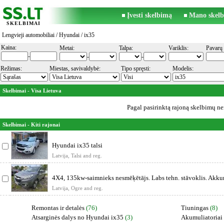
Įvesti skelbimą
Mano skelb
SKELBIMAI
Lengvieji automobiliai
/
Hyundai
/ ix35
Kaina:
Metai:
Talpa:
Variklis:
Pavarų 
-
-
-
Režimas:
Miestas, savivaldybė:
Tipo spręsti:
Modelis:
Skelbimai - Visa Lietuva
Pagal pasirinktą rajoną skelbimų ner
Skelbimai - Kiti rajonai
Hyundai ix35 talsi
Latvija, Talsi and reg.
4X4, 135kw-saimnieks nesmēķētājs. Labs tehn. stāvoklis. Akku
a/m
Latvija, Ogre and reg.
Remontas ir detalės
(76)
Tiuningas
(8)
Atsarginės dalys no Hyundai ix35
(3)
Akumuliatoriai