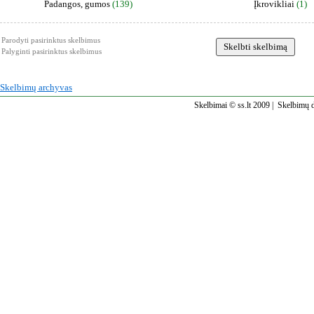
Padangos, gumos
(139)
Įkrovikliai
(1)
Parodyti pasirinktus skelbimus
Palyginti pasirinktus skelbimus
Skelbimų archyvas
Skelbimai © ss.lt 2009 |
Skelbimų d