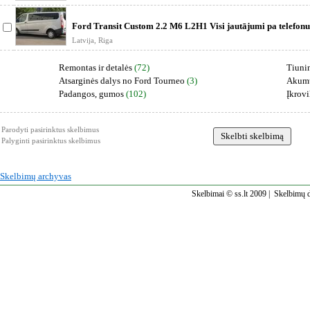
Ford Transit Custom 2.2 M6 L2H1 Visi jautājumi pa telefonu
Latvija, Riga
Remontas ir detalės
(72)
Tiuni
Atsarginės dalys no Ford Tourneo
(3)
Akumu
Padangos, gumos
(102)
Įkrovi
Parodyti pasirinktus skelbimus
Palyginti pasirinktus skelbimus
Skelbimų archyvas
Skelbimai © ss.lt 2009 |
Skelbimų d