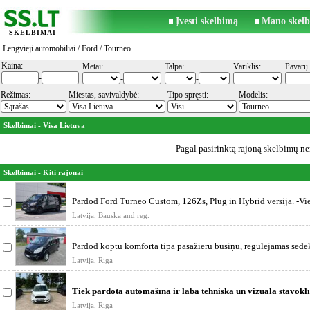
Įvesti skelbimą
Mano skelb
SKELBIMAI
Lengvieji automobiliai
/
Ford
/ Tourneo
Kaina:
Metai:
Talpa:
Variklis:
Pavarų 
-
-
-
Režimas:
Miestas, savivaldybė:
Tipo spręsti:
Modelis:
Skelbimai - Visa Lietuva
Pagal pasirinktą rajoną skelbimų ner
Skelbimai - Kiti rajonai
Pārdod Ford Turneo Custom, 126Zs, Plug in Hybrid versija. -Vi
aut
Latvija, Bauska and reg.
Pārdod koptu komforta tipa pasažieru busiņu, regulējamas sēde
atzveltnes, ats
Latvija, Riga
Tiek pārdota automašīna ir labā tehniskā un vizuālā stāvoklī
ietilpīga un
Latvija, Riga