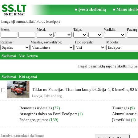
Įvesti skelbimą
Mano skelb
SKELBIMAI
Lengvieji automobiliai
/
Ford
/ EcoSport
Kaina:
Metai:
Talpa:
Variklis:
Pavarų 
-
-
-
Režimas:
Miestas, savivaldybė:
Tipo spręsti:
Modelis:
Skelbimai - Visa Lietuva
Pagal pasirinktą rajoną skelbimų ner
Skelbimai - Kiti rajonai
Tikko no Francijas -Titanium komplektācija -1, 0 benzīns, 92 k
Latvija, Talsi and reg.
Remontas ir detalės
(77)
Tiuningas
(9)
Atsarginės dalys no Ford EcoSport
(1)
Akumuliatoriai
Padangos, gumos
(139)
Įkrovikliai
(1)
Parodyti pasirinktus skelbimus