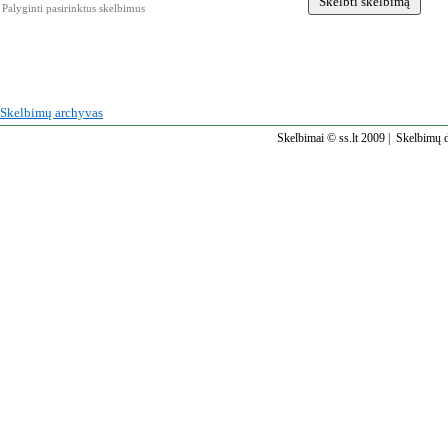
Palyginti pasirinktus skelbimus
Skelbimų archyvas
Skelbimai © ss.lt 2009 |
Skelbimų d