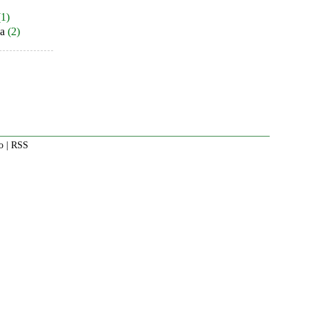
(1)
ja
(2)
o
|
RSS