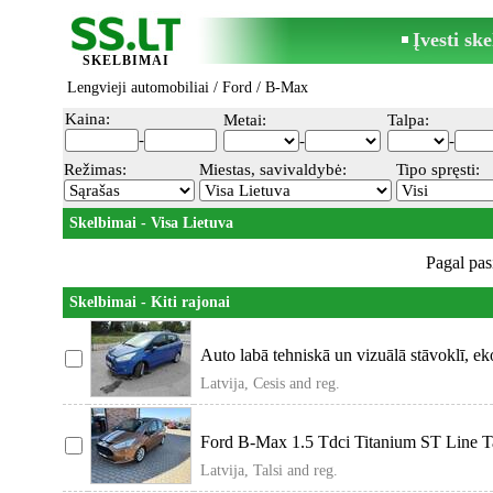
Įvesti sk
SKELBIMAI
Lengvieji automobiliai
/
Ford
/ B-Max
Kaina:
Metai:
Talpa:
-
-
-
Režimas:
Miestas, savivaldybė:
Tipo spręsti:
Skelbimai - Visa Lietuva
Pagal pas
Skelbimai - Kiti rajonai
Auto labā tehniskā un vizuālā stāvoklī, e
Latvija, Cesis and reg.
Ford B-Max 1.5 Tdci Titanium ST Line Tals
Latvija, Talsi and reg.