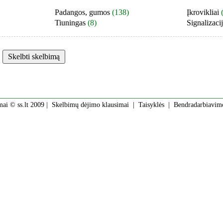
Padangos, gumos
(138)
Įkrovikliai
Tiuningas
(8)
Signalizaci
mai © ss.lt 2009 |
Skelbimų dėjimo klausimai
|
Taisyklės
|
Bendradarbiavim