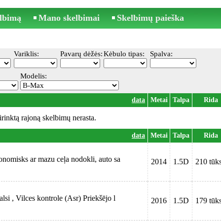
elbimą
Mano skelbimai
Skelbimų paieška
Variklis:
Pavarų dėžės:
Kėbulo tipas:
Spalva:
Modelis:
data
Metai
Talpa
Rida
irinktą rajoną skelbimų nerasta.
data
Metai
Talpa
Rida
konomisks ar mazu ceļa nodokli, auto sa
2014
1.5D
210 tūks
i , Vilces kontrole (Asr) Priekšējo l
2016
1.5D
179 tūks