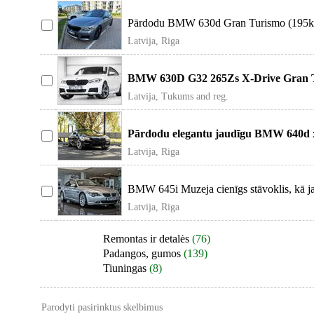
Pārdodu BMW 630d Gran Turismo (195kw/
vizuālajā
Latvija, Riga
BMW 630D G32 265Zs X-Drive Gran T
Suspension Soft Clo
Latvija, Tukums and reg.
Pārdodu elegantu jaudīgu BMW 640d 
sportisku r
Latvija, Riga
BMW 645i Muzeja cienīgs stāvoklis, kā 
Latvija, Riga
Remontas ir detalės
(76)
Padangos, gumos
(139)
Tiuningas
(8)
Parodyti pasirinktus skelbimus