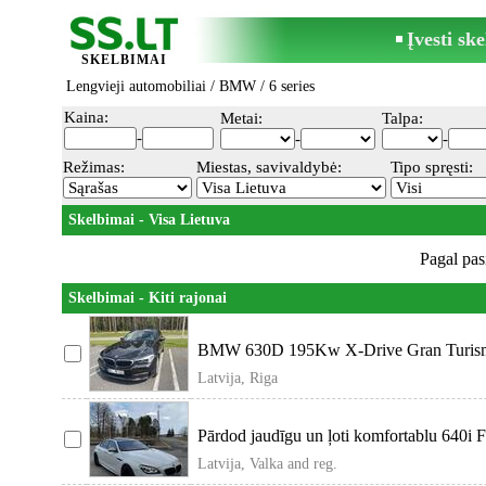
Įvesti sk
SKELBIMAI
Lengvieji automobiliai
/
BMW
/ 6 series
Kaina:
Metai:
Talpa:
-
-
-
Režimas:
Miestas, savivaldybė:
Tipo spręsti:
Skelbimai - Visa Lietuva
Pagal pas
Skelbimai - Kiti rajonai
BMW 630D 195Kw X-Drive Gran Turism
Latvija, Riga
Pārdod jaudīgu un ļoti komfortablu 640i F
Latvija, Valka and reg.