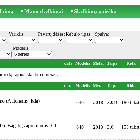
elbimą
Mano skelbimai
Skelbimų paieška
Variklis:
Pavarų dėžės:
Kėbulo tipas:
Spalva:
Modelis:
data
Modelis
Metai
Talpa
Rida
irinktą rajoną skelbimų nerasta.
data
Modelis
Metai
Talpa
Rida
o (Autonams+Igla)
630
2018
3.0D
180 tūkst
06. Bagātīgs aprīkojums. Eļļ
640
2013
3.0
158 tūkst