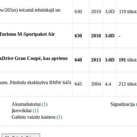
265zs) teicamā tehniskajā un
630
2019
3.0D
119 tūkst
urismo M-Sportpaket Air
630
2018
3.0D
-
xDrive Gran Coupé, kas apvieno
640
2013
3.0D
191
tūkst
jauns. Pārdodu ekskluzīvu BMW 645i
645
2004
4.4
212 tūkst
Akumuliatoriai
(1)
Signalizacija
Įkrovikliai
(1)
Galinio vaizdo kamera
(1)