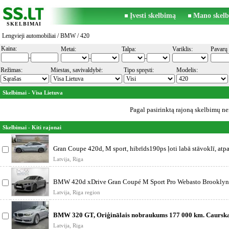
Įvesti skelbimą
Mano skelb
SKELBIMAI
Lengvieji automobiliai
/
BMW
/ 420
Kaina:
Metai:
Talpa:
Variklis:
Pavarų 
-
-
-
Režimas:
Miestas, savivaldybė:
Tipo spręsti:
Modelis:
Skelbimai - Visa Lietuva
Pagal pasirinktą rajoną skelbimų ner
Skelbimai - Kiti rajonai
Gran Coupe 420d, M sport, hibrīds190ps ļoti labā stāvoklī, atp
kamera,
Latvija, Riga
BMW 420d xDrive Gran Coupé M Sport Pro Webasto Brooklyn
Metallic No Vāci
Latvija, Riga region
BMW 320 GT, Oriģinālais nobraukums 177 000 km. Caursk
automašīnas vēsture
Latvija, Riga