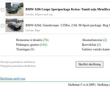
BMW 420i Coupe Sportpackage Krāsa: Tumši zaļa Metallica
Leder Vernas
Latvija, Jelgava and reg.
BMW 420d. Grandcoupe. 135Kw. 2.0d. M-Sport package. Reg 
Black Sapph
Latvija, Riga
Remontas ir detalės
(76)
Akumuliatoriai
(2)
Padangos, gumos
(141)
Įkrovikliai
(2)
Tiuningas
(9)
Galinio vaizdo kame
Parodyti pasirinktus skelbimus
Palyginti pasirinktus skelbimus
Skelbimų archyvas
Skelbimai © ss.lt 2009 |
Skelbimų d