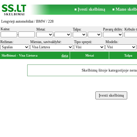
Įvesti skelbimą
Mano skelb
SKELBIMAI
Lengvieji automobiliai
/
BMW
/ 228
Kaina:
Metai:
Talpa:
Pavarų dėžės:
Kėbulo t
-
-
-
Režimas:
Miestas, savivaldybė:
Tipo spręsti:
Modelis:
Skelbimai - Visa Lietuva
data
Metai
Talpa
Skelbimų šitoje kategorijoje nera