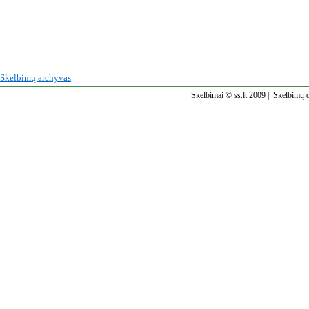
Skelbimų archyvas
Skelbimai © ss.lt 2009 |
Skelbimų d