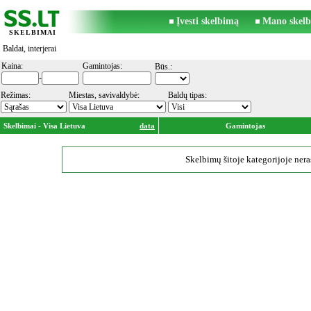
Įvesti skelbimą
Mano skelb
SKELBIMAI
Baldai, interjerai
Kaina:
Gamintojas:
Būs.:
-
Režimas:
Miestas, savivaldybė:
Baldų tipas:
Skelbimai - Visa Lietuva
data
Gamintojas
Skelbimų šitoje kategorijoje nera