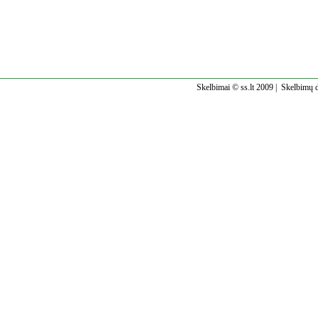
Skelbimai © ss.lt 2009 |
Skelbimų d