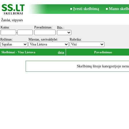
Įvesti skelbimą
Mano skelb
SKELBIMAI
Žaislai, sūpynės
Kaina:
Pavadinimas:
Būs.:
-
Režimas:
Miestas, savivaldybė:
Rubrika:
Skelbimai - Visa Lietuva
data
Pavadinimas
Skelbimų šitoje kategorijoje nera