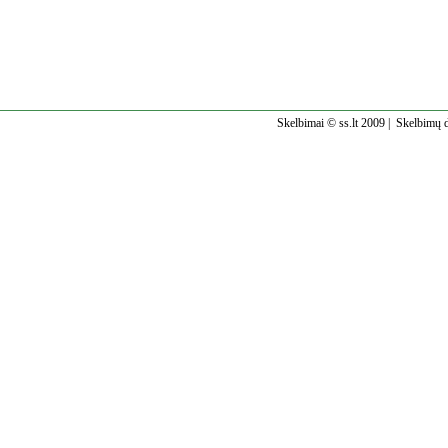
Skelbimai © ss.lt 2009 |
Skelbimų d