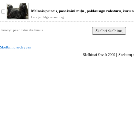
Melnais princis, pasakaini mīļu , paklausīgu raksturu, kuru 
Komunikabl
Latvija, Jelgava and reg.
Parodyti pasirinktus skelbimus
Skelbimų archyvas
Skelbimai © ss.lt 2009 |
Skelbimų d