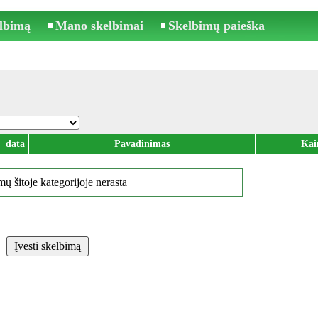
elbimą
Mano skelbimai
Skelbimų paieška
data
Pavadinimas
Kai
ų šitoje kategorijoje nerasta