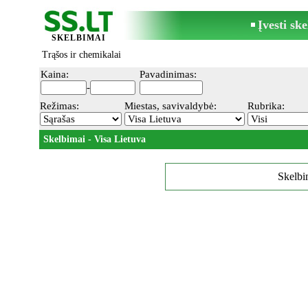
Įvesti sk
SKELBIMAI
Trąšos ir chemikalai
Kaina:
Pavadinimas:
-
Režimas:
Miestas, savivaldybė:
Rubrika:
Skelbimai - Visa Lietuva
Skelbim