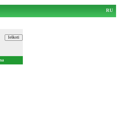
RU
na