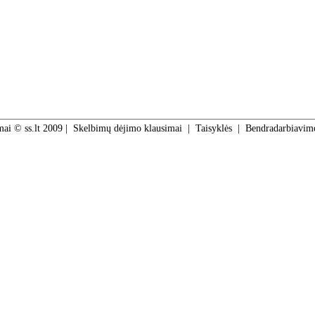
mai © ss.lt 2009 |
Skelbimų dėjimo klausimai
|
Taisyklės
|
Bendradarbiavim